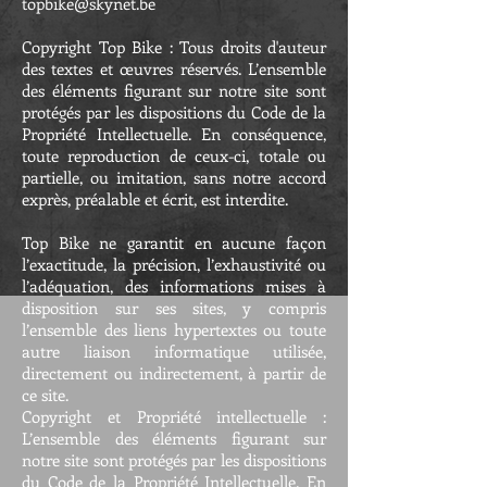
topbike@skynet.be
Copyright Top Bike : Tous droits d'auteur
des textes et œuvres réservés. L’ensemble
des éléments figurant sur notre site sont
protégés par les dispositions du Code de la
Propriété Intellectuelle. En conséquence,
toute reproduction de ceux-ci, totale ou
partielle, ou imitation, sans notre accord
exprès, préalable et écrit, est interdite.
Top Bike ne garantit en aucune façon
l’exactitude, la précision, l’exhaustivité ou
l’adéquation, des informations mises à
disposition sur ses sites, y compris
l’ensemble des liens hypertextes ou toute
autre liaison informatique utilisée,
directement ou indirectement, à partir de
ce site.
Copyright et Propriété intellectuelle :
L’ensemble des éléments figurant sur
notre site sont protégés par les dispositions
du Code de la Propriété Intellectuelle. En