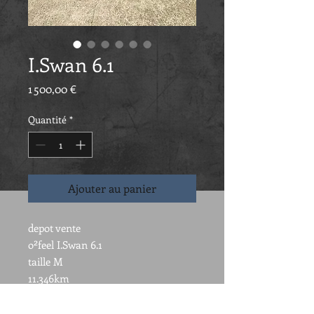
I.Swan 6.1
Prix
1 500,00 €
Quantité
*
Ajouter au panier
depot vente
o²feel I.Swan 6.1
taille M
11.346km
vélo révisé
transmission neuve